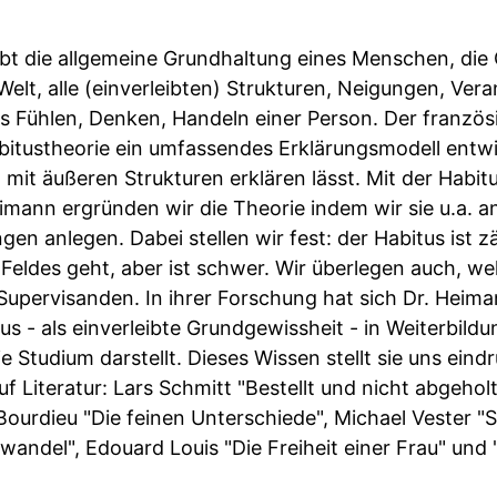
bt die allgemeine Grundhaltung eines Menschen, die
 Welt, alle (einverleibten) Strukturen, Neigungen, Ve
s Fühlen, Denken, Handeln einer Person. Der französ
bitustheorie ein umfassendes Erklärungsmodell entwic
 mit äußeren Strukturen erklären lässt. Mit der Habit
imann ergründen wir die Theorie indem wir sie u.a. a
gen anlegen. Dabei stellen wir fest: der Habitus ist z
eldes geht, aber ist schwer. Wir überlegen auch, wel
Supervisanden. In ihrer Forschung hat sich Dr. Heim
us - als einverleibte Grundgewissheit - in Weiterbild
 Studium darstellt. Dieses Wissen stellt sie uns ein
f Literatur: Lars Schmitt "Bestellt und nicht abgehol
 Bourdieu "Die feinen Unterschiede", Michael Vester "S
rwandel", Edouard Louis "Die Freiheit einer Frau" und 