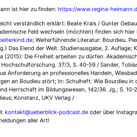
nn ist hier zu finden:
https://www.regina-heimann.d
eicht verständlich erklärt: Beate Krais / Gunter Gebau
kademische Feld wechseln (möchten) finden sich hier
eiterkind.de;
Weiterführende Literatur: Bourdieu. Pier
rsg.) Das Elend der Welt. Studienausgabe, 2. Auflage;
a (2015): Die Freiheit arbeiten zu dürfen. Akademisc
 Hochschulforschung. 37/3, S. 40-59 / Sander, Tobias
neue Anforderung an professionelles Handeln, Wiesbad
en an Boudieu stört; In: Schulheft: Wie Bourdieu in
nd Herrschaft im Bildungswesen, 142/36. Jg.; S. 10-2
dieus; Konstanz, UKV Verlag /
l:
kontakt@ueberblick-podcast.de
oder über Instagr
eldungen aller Art!